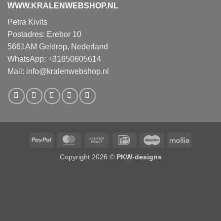
WWW.KRALENWEBSHOP.NL
Petra Kivits
Postadres: Erebor 10
5661AM Geldrop, Nederland
WhatsApp: +31650605614
Mail:
info@kralenwebshop.nl
PayPal
MasterCard
Cash
IDeal
Maestro
Mollie
on
Copyright 2026 ©
PKW-designs
Pickup