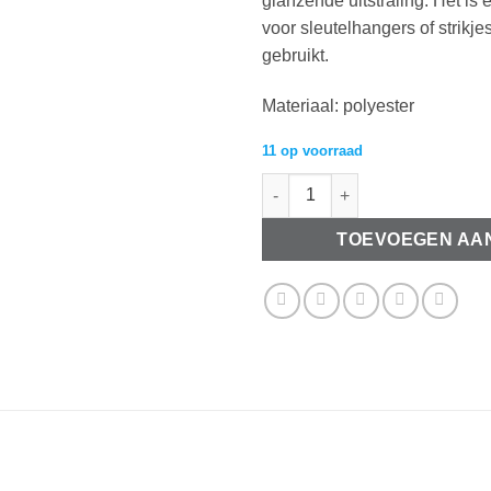
glanzende uitstraling. Het is e
voor sleutelhangers of strikj
gebruikt.
Materiaal: polyester
11 op voorraad
Organza Bordeaux rood lint 1
TOEVOEGEN AA