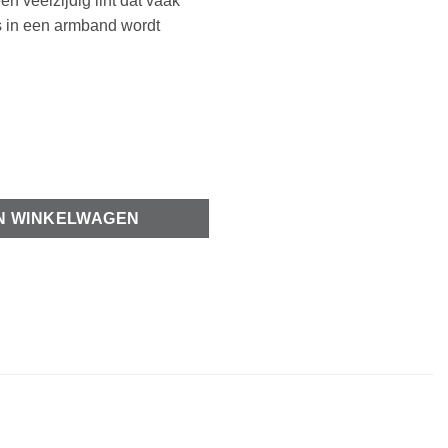
en veelzijdig lint dat vaak
es in een armband wordt
5mm aantal
N WINKELWAGEN