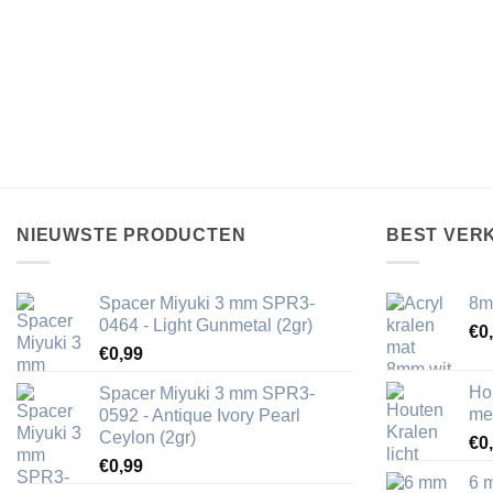
NIEUWSTE PRODUCTEN
BEST VER
Spacer Miyuki 3 mm SPR3-
8m
0464 - Light Gunmetal (2gr)
€
0
€
0,99
Ho
Spacer Miyuki 3 mm SPR3-
me
0592 - Antique Ivory Pearl
Ceylon (2gr)
€
0
€
0,99
6 