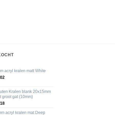
KOCHT
m acryl kralen matt White
,02
uten Kralen blank 20x15mm
t groot gat (10mm)
,18
mm acryl kralen mat Deep