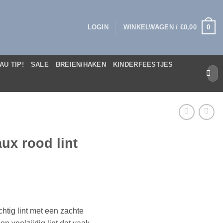
0
LOGIN
WINKELWAGEN /
€
0,00
AU TIP!
SALE
BREIEN/HAKEN
KINDERFEESTJES
Zoek
naar:
ux rood lint
chtig lint met een zachte