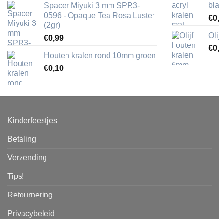
bl
Spacer Miyuki 3 mm SPR3-
0596 - Opaque Tea Rosa Luster
€
0
(2gr)
Ol
€
0,99
€
0
Houten kralen rond 10mm groen
€
0,10
Kinderfeestjes
Betaling
Verzending
Tips!
Retournering
Privacybeleid