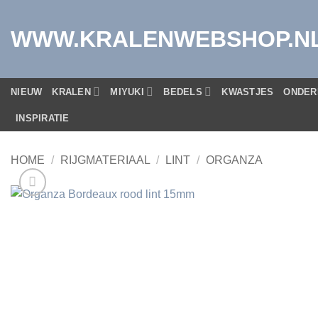
Ga
naar
WWW.KRALENWEBSHOP.N
inhoud
NIEUW
KRALEN
MIYUKI
BEDELS
KWASTJES
ONDER
INSPIRATIE
HOME
/
RIJGMATERIAAL
/
LINT
/
ORGANZA