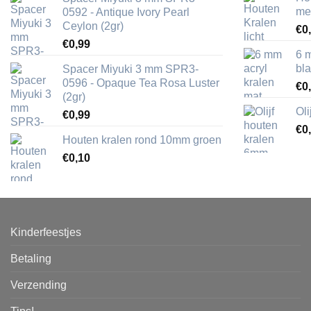
me
0592 - Antique Ivory Pearl
Ceylon (2gr)
€
0
€
0,99
6 
bl
Spacer Miyuki 3 mm SPR3-
0596 - Opaque Tea Rosa Luster
€
0
(2gr)
Ol
€
0,99
€
0
Houten kralen rond 10mm groen
€
0,10
Kinderfeestjes
Betaling
Verzending