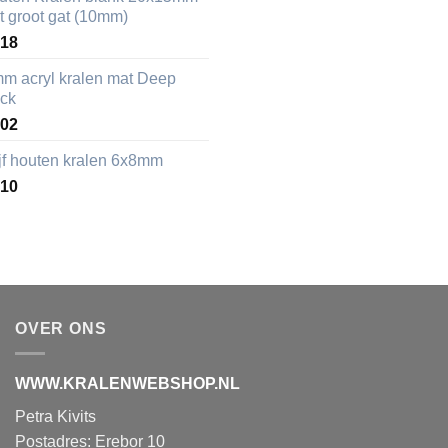
t groot gat (10mm)
,18
mm acryl kralen mat Deep
ack
,02
ijf houten kralen 6x8mm
,10
OVER ONS
WWW.KRALENWEBSHOP.NL
Petra Kivits
Postadres: Erebor 10