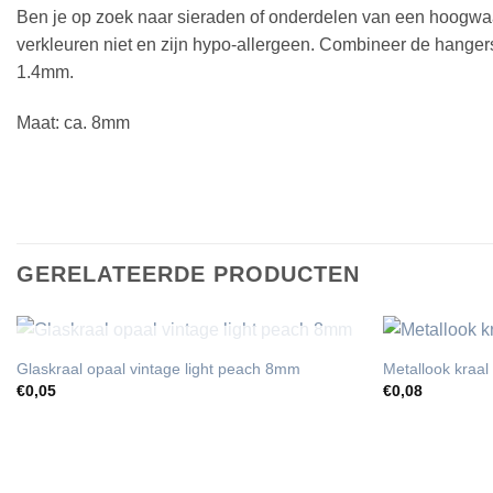
Ben je op zoek naar sieraden of onderdelen van een hoogwaard
verkleuren niet en zijn hypo-allergeen. Combineer de hangers
1.4mm.
Maat: ca. 8mm
GERELATEERDE PRODUCTEN
UITVERKOCHT
Glaskraal opaal vintage light peach 8mm
Metallook kraa
€
0,05
€
0,08