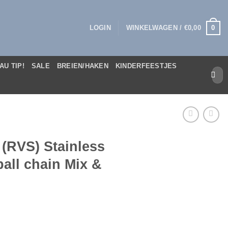
0
LOGIN
WINKELWAGEN /
€
0,00
AU TIP!
SALE
BREIEN/HAKEN
KINDERFEESTJES
Zoek
naar:
 (RVS) Stainless
ball chain Mix &