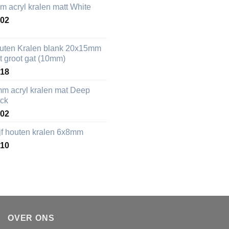
m acryl kralen matt White
,02
uten Kralen blank 20x15mm
t groot gat (10mm)
,18
mm acryl kralen mat Deep
ack
,02
ijf houten kralen 6x8mm
,10
OVER ONS