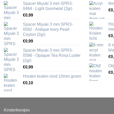
Spacer Miyuki 3 mm SPR3-
8m
0464 - Light Gunmetal (2gr)
€
0
€
0,99
Ho
Spacer Miyuki 3 mm SPR3-
me
0592 - Antique Ivory Pearl
Ceylon (2gr)
€
0
€
0,99
6 
bl
Spacer Miyuki 3 mm SPR3-
0596 - Opaque Tea Rosa Luster
€
0
(2gr)
Ol
€
0,99
€
0
Houten kralen rond 10mm groen
€
0,10
Kinderfeestjes