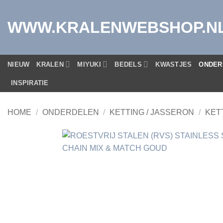
Ga
naar
WWW.KRALENWEBSHOP.N
inhoud
NIEUW
KRALEN
MIYUKI
BEDELS
KWASTJES
ONDER
INSPIRATIE
HOME
/
ONDERDELEN
/
KETTING / JASSERON
/
KET