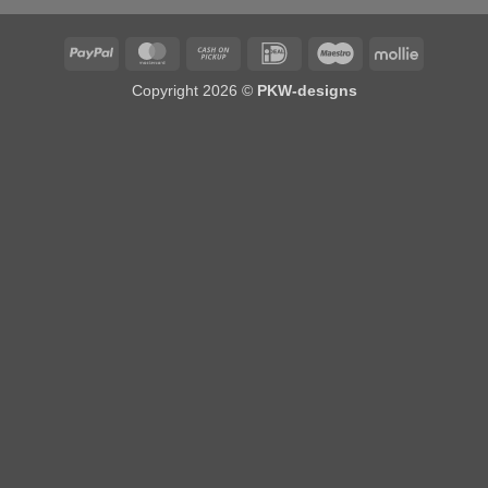
PayPal
MasterCard
Cash
IDeal
Maestro
Mollie
on
Copyright 2026 ©
PKW-designs
Pickup