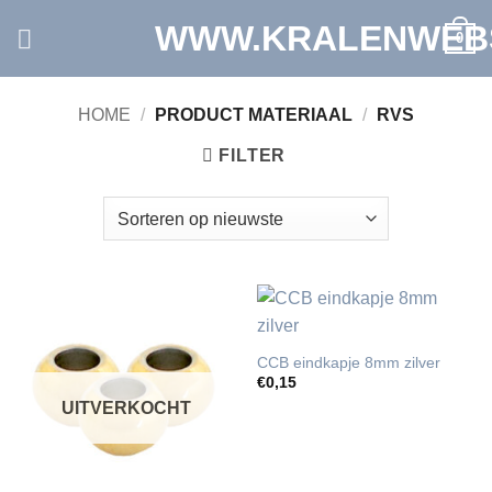
Ga
WWW.KRALENWEB
0
naar
inhoud
HOME
/
PRODUCT MATERIAAL
/
RVS
FILTER
CCB eindkapje 8mm zilver
€
0,15
UITVERKOCHT