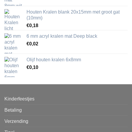
Houten Kralen blank 20x15mm met groot gat
(10mm)
€
0,18
6 mm acryl kralen mat Deep black
€
0,02
Olijf houten kralen 6x8mm
€
0,10
Kinderfeestjes
Betaling
Verzending