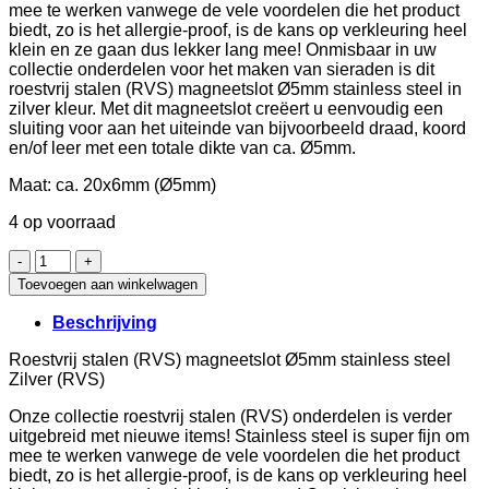
mee te werken vanwege de vele voordelen die het product
biedt, zo is het allergie-proof, is de kans op verkleuring heel
klein en ze gaan dus lekker lang mee! Onmisbaar in uw
collectie onderdelen voor het maken van sieraden is dit
roestvrij stalen (RVS) magneetslot Ø5mm stainless steel in
zilver kleur. Met dit magneetslot creëert u eenvoudig een
sluiting voor aan het uiteinde van bijvoorbeeld draad, koord
en/of leer met een totale dikte van ca. Ø5mm.
Maat: ca. 20x6mm (Ø5mm)
4 op voorraad
Roestvrij
stalen
Toevoegen aan winkelwagen
(RVS)
magneetslot
Beschrijving
Ø5mm
stainless
Roestvrij stalen (RVS) magneetslot Ø5mm stainless steel
steel
Zilver (RVS)
Zilver
(RVS)
Onze collectie roestvrij stalen (RVS) onderdelen is verder
aantal
uitgebreid met nieuwe items! Stainless steel is super fijn om
mee te werken vanwege de vele voordelen die het product
biedt, zo is het allergie-proof, is de kans op verkleuring heel