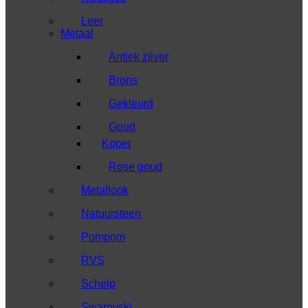
Leer
Metaal
Antiek zilver
Brons
Gekleurd
Goud
Koper
Rose goud
Metallook
Natuursteen
Pompom
RVS
Schelp
Swarovski