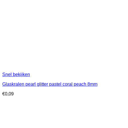
Snel bekijken
Glaskralen pearl glitter pastel coral peach 8mm
€
0,09