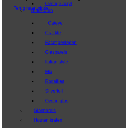
Overige acryl
Terug naar winkel
Glaskralen
Cateye
Crackle
Facet geslepen
Glasparels
Italian style
Mix
Rocailles
Silverfoil
Overig glas
Glasparels
Houten kralen