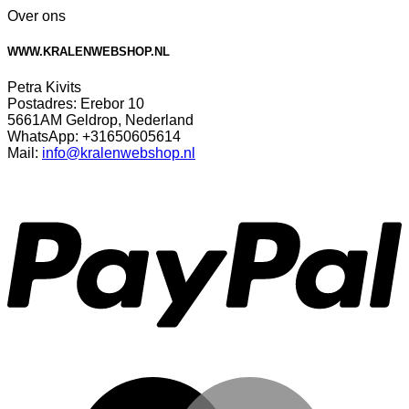
Over ons
WWW.KRALENWEBSHOP.NL
Petra Kivits
Postadres: Erebor 10
5661AM Geldrop, Nederland
WhatsApp: +31650605614
Mail:
info@kralenwebshop.nl
P
M