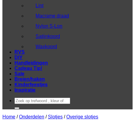
Lint
Macrame draad
Nylon S-Lon
Satijnkoord
Waxkoord
RVS
DIY
Handleidingen
Cadeau Tip!
Sale
Breien/haken
Kinderfeestjes
Inspiratie
Zoeken
naar:
Home
/
Onderdelen
/
Slotjes
/
Overige slotjes