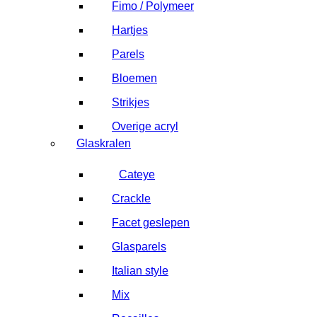
Fimo / Polymeer
Hartjes
Parels
Bloemen
Strikjes
Overige acryl
Glaskralen
Cateye
Crackle
Facet geslepen
Glasparels
Italian style
Mix