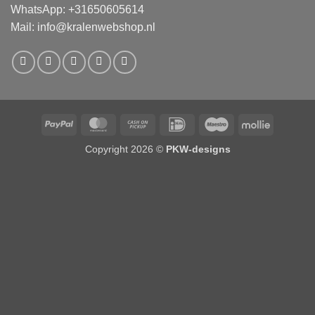
WhatsApp: +31650605614
Mail:
info@kralenwebshop.nl
PayPal
MasterCard
Cash
IDeal
Maestro
Mollie
on
Copyright 2026 ©
PKW-designs
Pickup