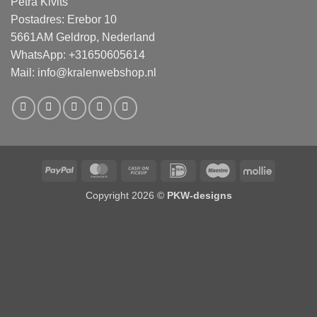
Petra Kivits
Postadres: Erebor 10
5661AM Geldrop, Nederland
WhatsApp: +31650605614
Mail:
info@kralenwebshop.nl
PayPal
MasterCard
Cash
IDeal
Maestro
Mollie
on
Copyright 2026 ©
PKW-designs
Pickup