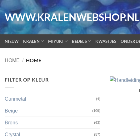
Ga
naar
WWW.KRALENWEBSHOP.NL
inhoud
NIEUW
KRALEN
MIYUKI
BEDELS
KWASTJES
ONDERD
HOME
HOME
/
FILTER OP KLEUR
Gunmetal
(4)
Beige
(109)
Brons
(63)
Crystal
(57)