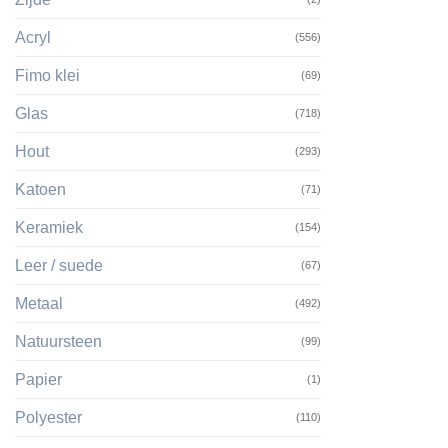
Acryl
(556)
Fimo klei
(69)
Glas
(718)
Hout
(293)
Katoen
(71)
Keramiek
(154)
Leer / suede
(67)
Metaal
(492)
Natuursteen
(99)
Papier
(1)
Polyester
(110)