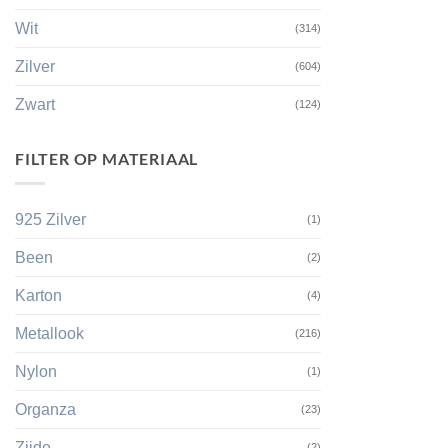
Wit
(314)
Zilver
(604)
Zwart
(124)
FILTER OP MATERIAAL
925 Zilver
(1)
Been
(2)
Karton
(4)
Metallook
(216)
Nylon
(1)
Organza
(23)
Zijde
(2)