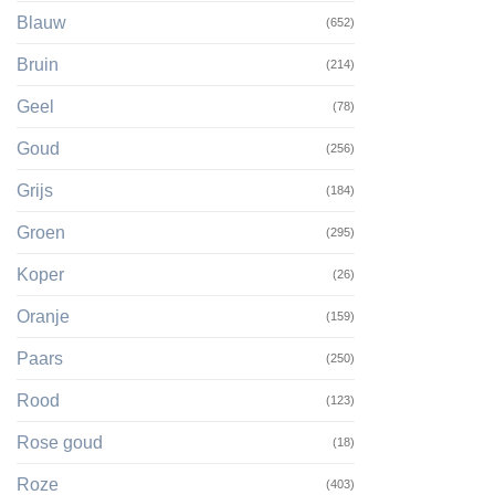
Blauw
(652)
Bruin
(214)
Geel
(78)
Goud
(256)
Grijs
(184)
Groen
(295)
Koper
(26)
Oranje
(159)
Paars
(250)
Rood
(123)
Rose goud
(18)
Roze
(403)