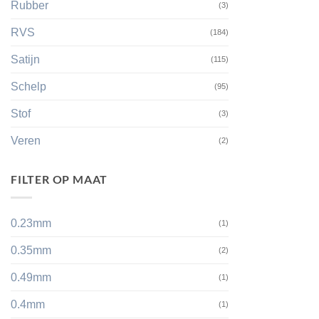
Rubber
(3)
RVS
(184)
Satijn
(115)
Schelp
(95)
Stof
(3)
Veren
(2)
FILTER OP MAAT
0.23mm
(1)
0.35mm
(2)
0.49mm
(1)
0.4mm
(1)