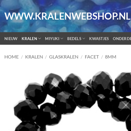
Ga
naar
WWW.KRALENWEBSHOP.NL
inhoud
NIEUW
KRALEN
MIYUKI
BEDELS
KWASTJES
ONDERD
HOME
/
KRALEN
/
GLASKRALEN
/
FACET
/
8MM