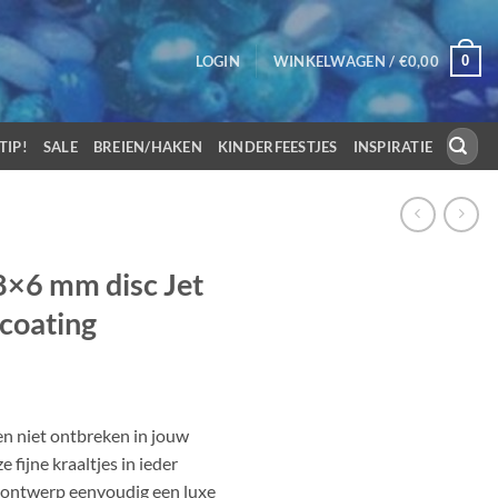
0
LOGIN
WINKELWAGEN /
€
0,00
Zoeken
TIP!
SALE
BREIEN/HAKEN
KINDERFEESTJES
INSPIRATIE
naar:
8×6 mm disc Jet
 coating
n niet ontbreken in jouw
 fijne kraaltjes in ieder
e ontwerp eenvoudig een luxe