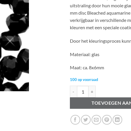
uitstraling door hun mooie gla
mm disc Bleached aquamarine g
verkrijgbaar in verschillende 
kleuren met een speciale coatin
Door het kleuringsproces kunn
Materiaal: glas
Maat: ca. 8x6mm
100 op voorraad
Top Facet kralen 8x6 mm disc Jet 
TOEVOEGEN AA