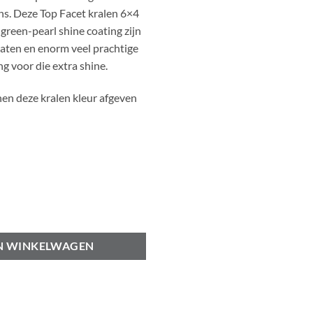
ns. Deze Top Facet kralen 6×4
reen-pearl shine coating zijn
maten en enorm veel prachtige
g voor die extra shine.
en deze kralen kleur afgeven
black-pearl shine coating aantal
N WINKELWAGEN