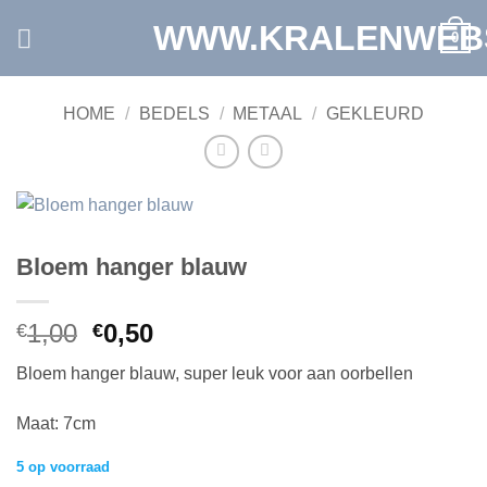
Ga
WWW.KRALENWEB
0
naar
inhoud
HOME
/
BEDELS
/
METAAL
/
GEKLEURD
Bloem hanger blauw
Oorspronkelijke
Huidige
1,00
0,50
€
€
prijs
prijs
Bloem hanger blauw, super leuk voor aan oorbellen
was:
is:
€1,00.
€0,50.
Maat: 7cm
5 op voorraad