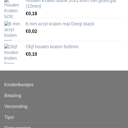
Houten Kralen blank 20x15mm met groot gat
(10mm)
€
0,18
6 mm acryl kralen mat Deep black
€
0,02
Olijf houten kralen 6x8mm
€
0,10
Kinderfeestjes
Betaling
Verzending
Tips!