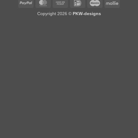
PayPal
MasterCard
Cash
IDeal
Maestro
Mollie
on
Copyright 2026 ©
PKW-designs
Pickup