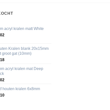
KOCHT
m acryl kralen matt White
,02
uten Kralen blank 20x15mm
t groot gat (10mm)
,18
mm acryl kralen mat Deep
ack
,02
ijf houten kralen 6x8mm
,10