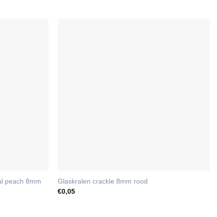
oral peach 8mm
Glaskralen crackle 8mm rood
€
0,05