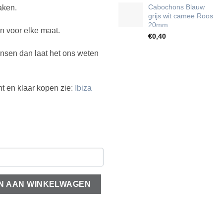
Cabochons Blauw
aken.
grijs wit camee Roos
20mm
n voor elke maat.
€
0,40
nsen dan laat het ons weten
nt en klaar kopen zie:
Ibiza
ntal
N AAN WINKELWAGEN