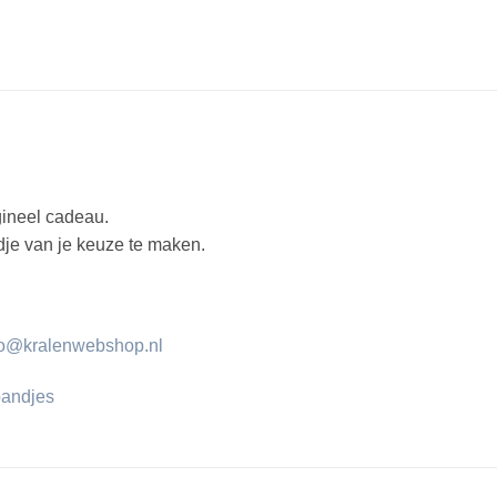
gineel cadeau.
dje van je keuze te maken.
fo@kralenwebshop.nl
bandjes