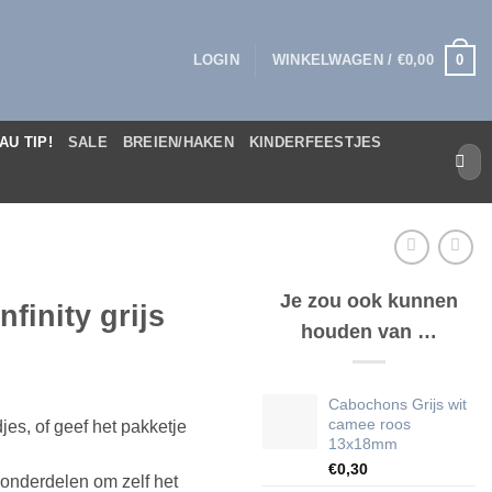
0
LOGIN
WINKELWAGEN /
€
0,00
AU TIP!
SALE
BREIEN/HAKEN
KINDERFEESTJES
Zoek
naar:
Je zou ook kunnen
finity grijs
houden van …
Cabochons Grijs wit
camee roos
es, of geef het pakketje
13x18mm
€
0,30
 onderdelen om zelf het