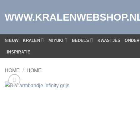
Ga
naar
WWW.KRALENWEBSHOP.N
inhoud
NIEUW
KRALEN
MIYUKI
BEDELS
KWASTJES
ONDER
INSPIRATIE
HOME
/
HOME