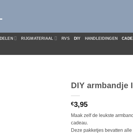
L
DELEN
RIJGMATERIAAL
RVS
DIY
HANDLEIDINGEN
CADE
DIY armbandje In
3,95
€
Maak zelf de leukste armbandj
cadeau.
Deze pakketjes bevatten alle