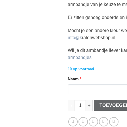
armbandje van je keuze te m
Er zitten genoeg onderdelen i
Mocht je een andere kleur we
info@k
ralenwebshop.nl
Wil je dit armbandje liever ka
armbandjes
10 op voorraad
Naam
*
DIY armbandje Infinity grijs aa
TOEVOEGE