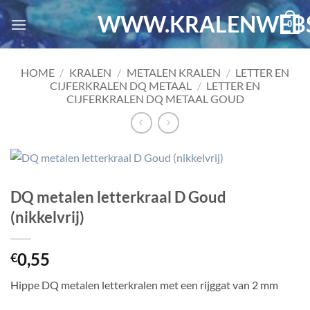
Ga
WWW.KRALENWEBS
0
naar
inhoud
HOME
/
KRALEN
/
METALEN KRALEN
/
LETTER EN
CIJFERKRALEN DQ METAAL
/
LETTER EN
CIJFERKRALEN DQ METAAL GOUD
DQ metalen letterkraal D Goud
(nikkelvrij)
0,55
€
Hippe DQ metalen letterkralen met een rijggat van 2 mm