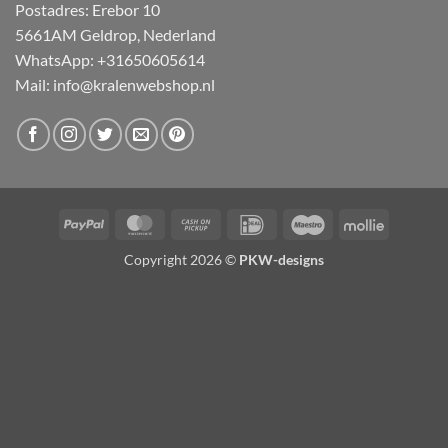
Postadres: Erebor 10
5661AM Geldrop, Nederland
WhatsApp: +31650605614
Mail:
info@kralenwebshop.nl
PayPal
MasterCard
Cash
IDeal
Maestro
Mollie
on
Copyright 2026 ©
PKW-designs
Pickup