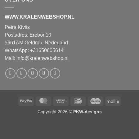
WWW.KRALENWEBSHOP.NL
Petra Kivits
Postadres: Erebor 10
5661AM Geldrop, Nederland
WhatsApp: +31650605614
Mail:
info@kralenwebshop.nl
PayPal
MasterCard
Cash
IDeal
Maestro
Mollie
on
Copyright 2026 ©
PKW-designs
Pickup