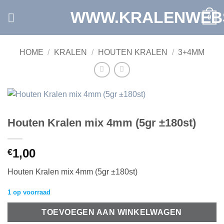
Ga
WWW.KRALENWEB
0
naar
inhoud
HOME
/
KRALEN
/
HOUTEN KRALEN
/
3+4MM
Houten Kralen mix 4mm (5gr ±180st)
1,00
€
Houten Kralen mix 4mm (5gr ±180st)
1 op voorraad
TOEVOEGEN AAN WINKELWAGEN