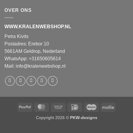
OVER ONS
WWW.KRALENWEBSHOP.NL
Petra Kivits
Postadres: Erebor 10
5661AM Geldrop, Nederland
WhatsApp: +31650605614
Mail:
info@kralenwebshop.nl
PayPal
MasterCard
Cash
IDeal
Maestro
Mollie
on
Copyright 2026 ©
PKW-designs
Pickup