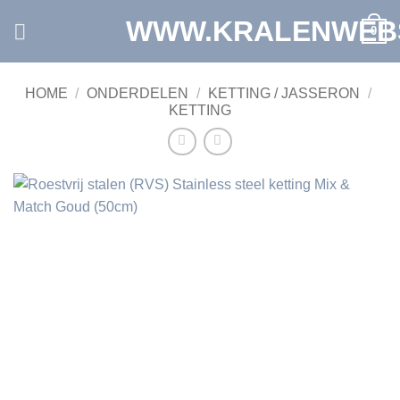
Ga
WWW.KRALENWEB
0
naar
inhoud
HOME
/
ONDERDELEN
/
KETTING / JASSERON
/
KETTING