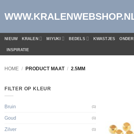
Ga
naar
WWW.KRALENWEBSHOP.N
inhoud
NIEUW
KRALEN
MIYUKI
BEDELS
KWASTJES
ONDER
INSPIRATIE
HOME
/
PRODUCT MAAT
/
2.5MM
FILTER OP KLEUR
Bruin
(1)
Goud
(1)
Zilver
(1)