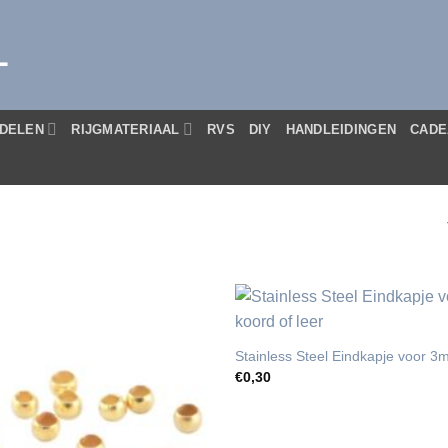
L
DELEN
RIJGMATERIAAL
RVS
DIY
HANDLEIDINGEN
CADE
Stainless Steel Eindkapje voor 3
€
0,30