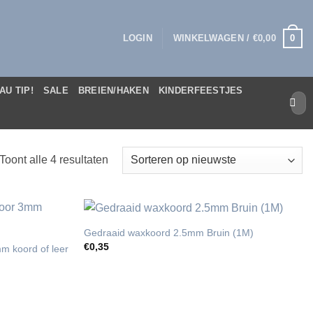
0
LOGIN
WINKELWAGEN /
€
0,00
AU TIP!
SALE
BREIEN/HAKEN
KINDERFEESTJES
Zoek
naar:
Gesorteerd
Toont alle 4 resultaten
op
nieuwste
Gedraaid waxkoord 2.5mm Bruin (1M)
€
0,35
mm koord of leer