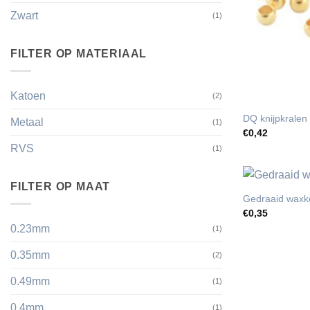
Zwart
(1)
FILTER OP MATERIAAL
Katoen
(2)
DQ knijpkralen
Metaal
(1)
€
0,42
RVS
(1)
FILTER OP MAAT
Gedraaid waxk
€
0,35
0.23mm
(1)
0.35mm
(2)
0.49mm
(1)
0.4mm
(1)