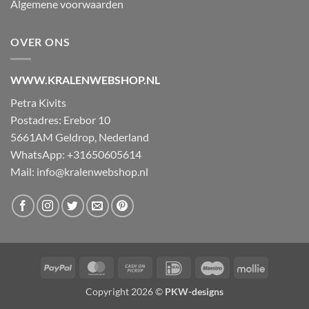
Algemene voorwaarden
OVER ONS
WWW.KRALENWEBSHOP.NL
Petra Kivits
Postadres: Erebor 10
5661AM Geldrop, Nederland
WhatsApp: +31650605614
Mail:
info@kralenwebshop.nl
PayPal
MasterCard
Cash
IDeal
Maestro
Mollie
on
Copyright 2026 ©
PKW-designs
Pickup