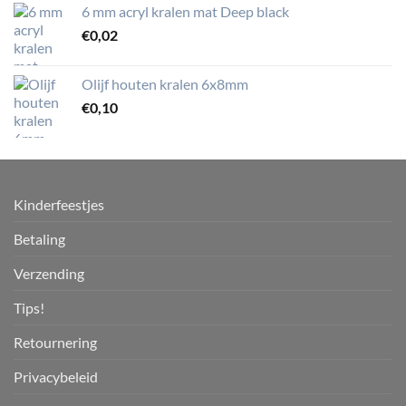
6 mm acryl kralen mat Deep black
€
0,02
Olijf houten kralen 6x8mm
€
0,10
Kinderfeestjes
Betaling
Verzending
Tips!
Retournering
Privacybeleid