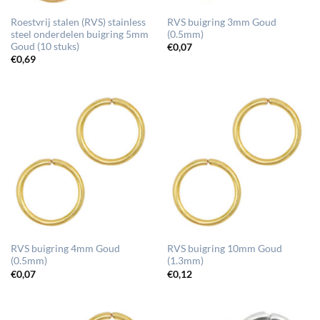
Roestvrij stalen (RVS) stainless
RVS buigring 3mm Goud
steel onderdelen buigring 5mm
(0.5mm)
Goud (10 stuks)
€
0,07
€
0,69
RVS buigring 4mm Goud
RVS buigring 10mm Goud
(0.5mm)
(1.3mm)
€
0,07
€
0,12