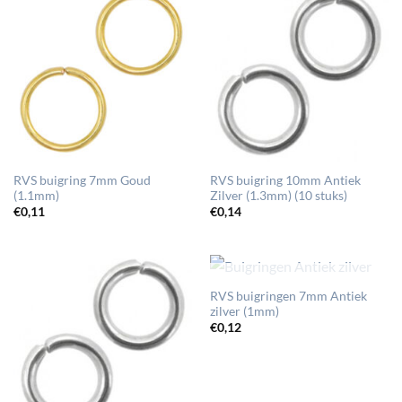
RVS buigring 7mm Goud
RVS buigring 10mm Antiek
(1.1mm)
Zilver (1.3mm) (10 stuks)
€
0,11
€
0,14
UITVERKOCHT
RVS buigringen 7mm Antiek
zilver (1mm)
€
0,12