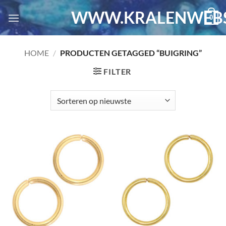
Ga
WWW.KRALENWEBS
0
naar
inhoud
HOME
/
PRODUCTEN GETAGGED “BUIGRING”
FILTER