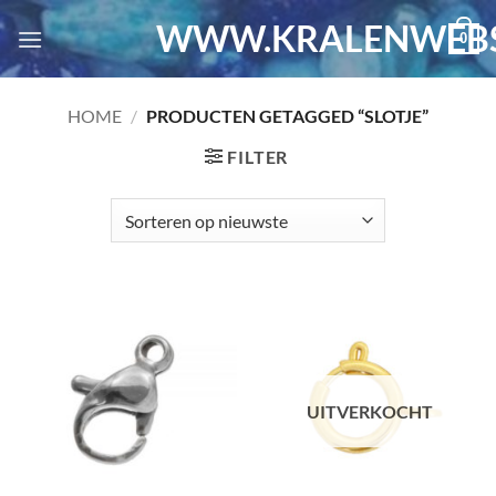
Ga
WWW.KRALENWEBS
0
naar
inhoud
HOME
/
PRODUCTEN GETAGGED “SLOTJE”
FILTER
UITVERKOCHT