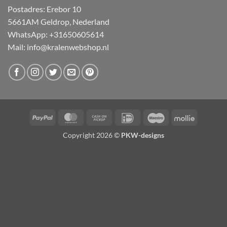
Postadres: Erebor 10
5661AM Geldrop, Nederland
WhatsApp: +31650605614
Mail:
info@kralenwebshop.nl
PayPal
MasterCard
Cash
IDeal
Maestro
Mollie
on
Copyright 2026 ©
PKW-designs
Pickup