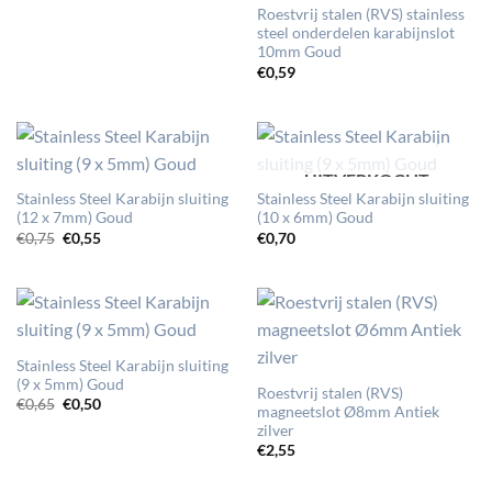
Roestvrij stalen (RVS) stainless
steel onderdelen karabijnslot
10mm Goud
€
0,59
UITVERKOCHT
Stainless Steel Karabijn sluiting
Stainless Steel Karabijn sluiting
(12 x 7mm) Goud
(10 x 6mm) Goud
Oorspronkelijke
Huidige
€
0,75
€
0,55
€
0,70
prijs
prijs
was:
is:
€0,75.
€0,55.
Stainless Steel Karabijn sluiting
(9 x 5mm) Goud
Roestvrij stalen (RVS)
Oorspronkelijke
Huidige
€
0,65
€
0,50
magneetslot Ø8mm Antiek
prijs
prijs
zilver
was:
is:
€0,65.
€0,50.
€
2,55