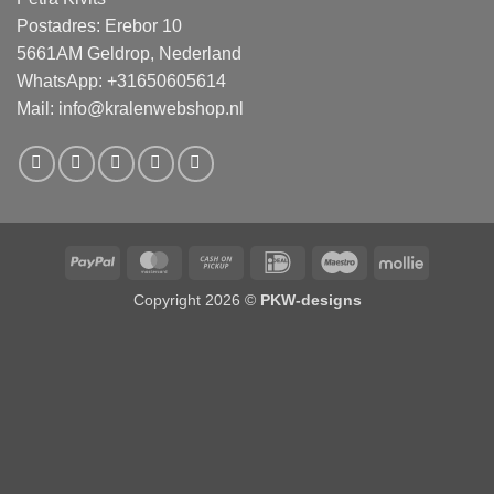
Postadres: Erebor 10
5661AM Geldrop, Nederland
WhatsApp: +31650605614
Mail:
info@kralenwebshop.nl
PayPal
MasterCard
Cash
IDeal
Maestro
Mollie
on
Copyright 2026 ©
PKW-designs
Pickup