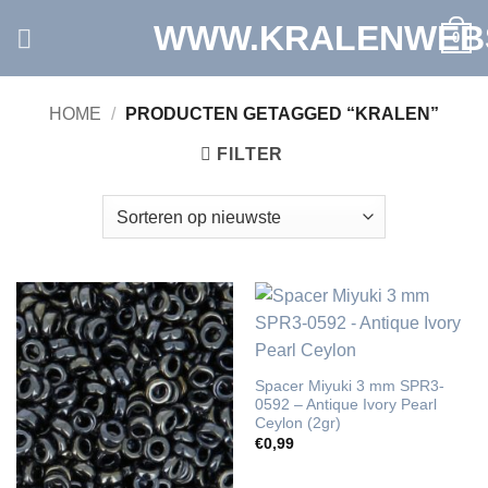
Ga
WWW.KRALENWEB
0
naar
inhoud
HOME
/
PRODUCTEN GETAGGED “KRALEN”
FILTER
Spacer Miyuki 3 mm SPR3-
0592 – Antique Ivory Pearl
Ceylon (2gr)
€
0,99