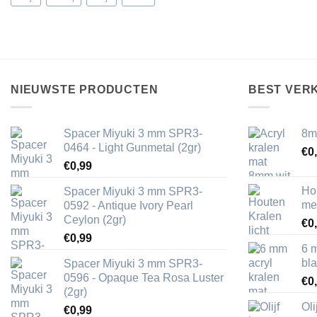
NIEUWSTE PRODUCTEN
BEST VER
Spacer Miyuki 3 mm SPR3-
8m
0464 - Light Gunmetal (2gr)
€
0
€
0,99
Ho
Spacer Miyuki 3 mm SPR3-
me
0592 - Antique Ivory Pearl
Ceylon (2gr)
€
0
€
0,99
6 
bl
Spacer Miyuki 3 mm SPR3-
0596 - Opaque Tea Rosa Luster
€
0
(2gr)
Ol
€
0,99