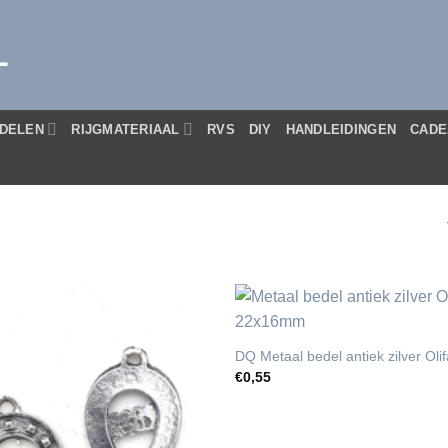
L
DELEN
RIJGMATERIAAL
RVS
DIY
HANDLEIDINGEN
CADE
DQ Metaal bedel antiek zilver Ol
€
0,55