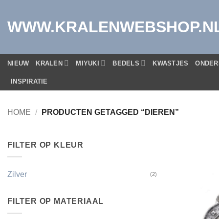
Ga
naar
WWW.KRALENWEBSHOP.N
inhoud
NIEUW
KRALEN
MIYUKI
BEDELS
KWASTJES
ONDER
INSPIRATIE
HOME
/
PRODUCTEN GETAGGED “DIEREN”
FILTER OP KLEUR
Zilver
(2)
FILTER OP MATERIAAL