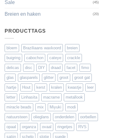
Sale
(45)
Breien en haken
(20)
PRODUCTTAGS
bloem
Braziliaans waxkoord
breien
buigring
cabochon
cateye
crackle
delicas
disc
DIY
draad
facet
fimo
glas
glasparels
glitter
groot
groot gat
hartje
Hout
kerst
kralen
kwastje
leer
letter
Linhasita
macrame
metallook
miracle beads
mix
Miyuki
modi
natuursteen
olieglans
onderdelen
oorbellen
opaal
organza
ovaal
ringetjes
RVS
satijn
schelp
slotje
suede