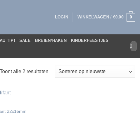
0
LOGIN
WINKELWAGEN /
€
0,00
AU TIP!
SALE
BREIEN/HAKEN
KINDERFEESTJES
Zoek
naar:
Gesorteerd
Toont alle 2 resultaten
op
nieuwste
ifant 22x16mm