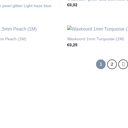
€
0,02
pearl glitter Light haze blue
mm Peach (1M)
Waxkoord 1mm Turquoise (1M)
€
0,25
1
2