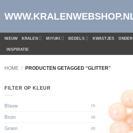
Ga
naar
WWW.KRALENWEBSHOP.N
inhoud
NIEUW
KRALEN
MIYUKI
BEDELS
KWASTJES
ONDER
INSPIRATIE
HOME
/
PRODUCTEN GETAGGED “GLITTER”
FILTER OP KLEUR
Blauw
(7)
Bruin
(2)
Groen
(2)