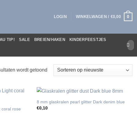
0
LOGIN
WINKELWAGEN /
€
0,00
AU TIP!
SALE
BREIEN/HAKEN
KINDERFEESTJES
Zoek
naar:
Gesorteerd
ultaten wordt getoond
op
nieuwste
8 mm glaskralen pearl glitter Dark denim blue
€
0,10
 coral rose