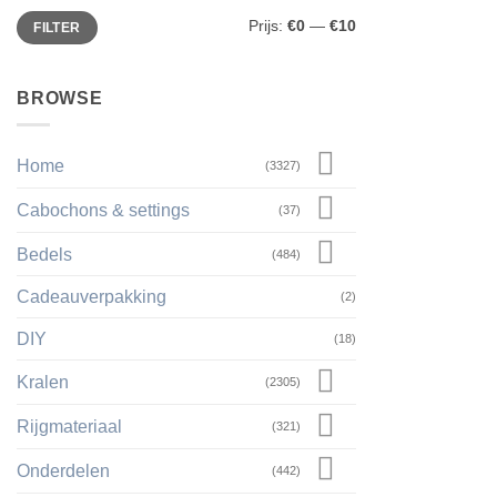
Min.
Max.
Prijs:
€0
—
€10
FILTER
prijs
prijs
BROWSE
Home
(3327)
Cabochons & settings
(37)
Bedels
(484)
Cadeauverpakking
(2)
DIY
(18)
Kralen
(2305)
Rijgmateriaal
(321)
Onderdelen
(442)