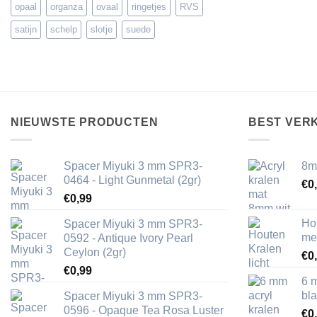
opaal
organza
ovaal
ringetjes
RVS
satijn
schelp
slotje
suede
NIEUWSTE PRODUCTEN
BEST VER
Spacer Miyuki 3 mm SPR3-
8m
0464 - Light Gunmetal (2gr)
€
0
€
0,99
Ho
Spacer Miyuki 3 mm SPR3-
me
0592 - Antique Ivory Pearl
Ceylon (2gr)
€
0
€
0,99
6 
bl
Spacer Miyuki 3 mm SPR3-
0596 - Opaque Tea Rosa Luster
€
0