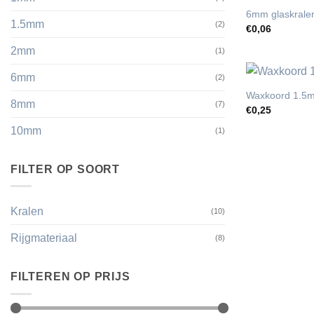
6mm glaskralen 
1.5mm
(2)
€
0,06
2mm
(1)
6mm
(2)
Waxkoord 1.5
8mm
(7)
€
0,25
10mm
(1)
FILTER OP SOORT
Kralen
(10)
Rijgmateriaal
(8)
FILTEREN OP PRIJS