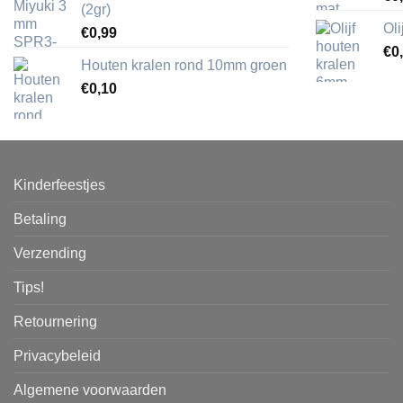
(2gr)
Ol
€
0,99
€
0
Houten kralen rond 10mm groen
€
0,10
Kinderfeestjes
Betaling
Verzending
Tips!
Retournering
Privacybeleid
Algemene voorwaarden