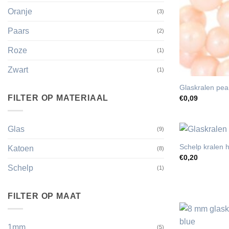
Oranje
(3)
Paars
(2)
Roze
(1)
Zwart
(1)
Glaskralen pear
FILTER OP MATERIAAL
€
0,09
Glas
(9)
Schelp kralen 
Katoen
(8)
€
0,20
Schelp
(1)
FILTER OP MAAT
1mm
(5)