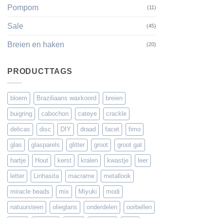
Pompom
(11)
Sale
(45)
Breien en haken
(20)
PRODUCTTAGS
bloem
Braziliaans waxkoord
breien
buigring
cabochon
cateye
crackle
delicas
disc
DIY
draad
facet
fimo
glas
glasparels
glitter
groot
groot gat
hartje
Hout
kerst
kralen
kwastje
leer
letter
Linhasita
macrame
metallook
miracle beads
mix
Miyuki
modi
natuursteen
olieglans
onderdelen
oorbellen