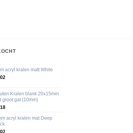
KOCHT
m acryl kralen matt White
,02
uten Kralen blank 20x15mm
t groot gat (10mm)
,18
mm acryl kralen mat Deep
ack
,02