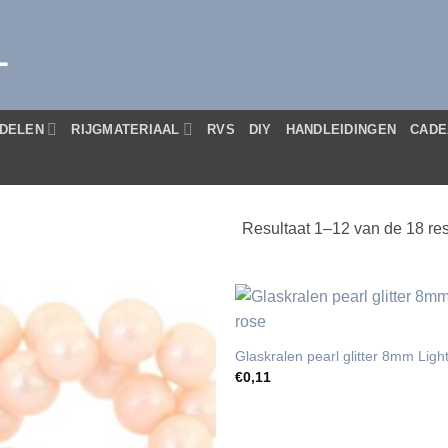
L
DELEN
RIJGMATERIAAL
RVS
DIY
HANDLEIDINGEN
CADE
Resultaat 1–12 van de 18 res
Glaskralen pearl glitter 8mm Light
€
0,11