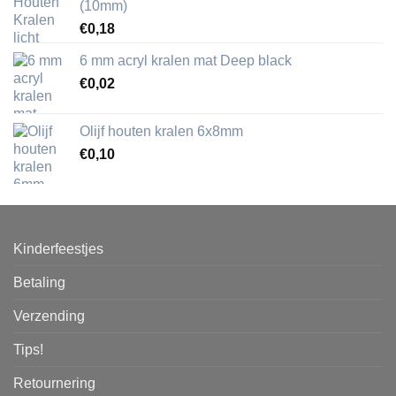
(10mm)
€
0,18
6 mm acryl kralen mat Deep black
€
0,02
Olijf houten kralen 6x8mm
€
0,10
Kinderfeestjes
Betaling
Verzending
Tips!
Retournering