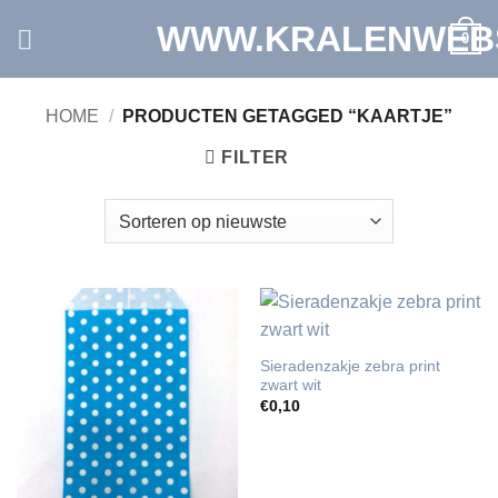
Ga
WWW.KRALENWEB
0
naar
inhoud
HOME
/
PRODUCTEN GETAGGED “KAARTJE”
FILTER
Sieradenzakje zebra print
zwart wit
€
0,10