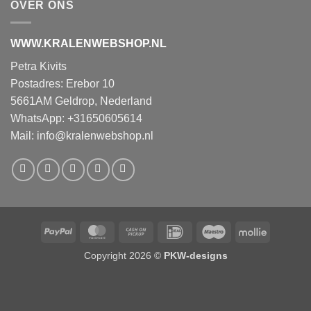
OVER ONS
WWW.KRALENWEBSHOP.NL
Petra Kivits
Postadres: Erebor 10
5661AM Geldrop, Nederland
WhatsApp: +31650605614
Mail:
info@kralenwebshop.nl
PayPal
MasterCard
Cash
IDeal
Maestro
Mollie
on
Copyright 2026 ©
PKW-designs
Pickup