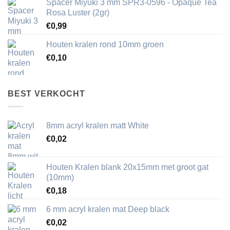
Spacer Miyuki 3 mm SPR3-0596 - Opaque Tea
Rosa Luster (2gr)
€
0,99
Houten kralen rond 10mm groen
€
0,10
BEST VERKOCHT
8mm acryl kralen matt White
€
0,02
Houten Kralen blank 20x15mm met groot gat
(10mm)
€
0,18
6 mm acryl kralen mat Deep black
€
0,02