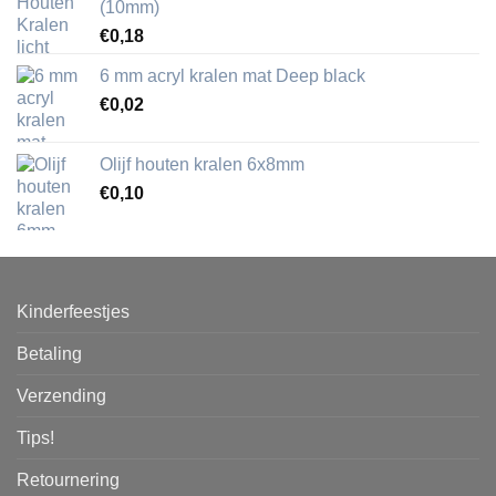
(10mm)
€
0,18
6 mm acryl kralen mat Deep black
€
0,02
Olijf houten kralen 6x8mm
€
0,10
Kinderfeestjes
Betaling
Verzending
Tips!
Retournering