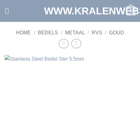
Ga
WWW.KRALENWEB
0
naar
inhoud
HOME
/
BEDELS
/
METAAL
/
RVS
/
GOUD