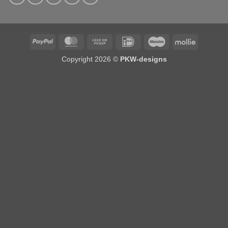
PayPal
MasterCard
Cash
IDeal
Maestro
Mollie
on
Copyright 2026 ©
PKW-designs
Pickup