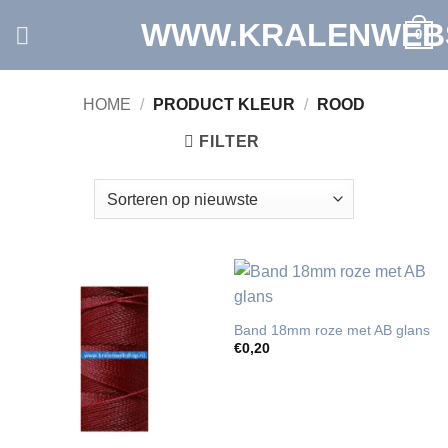
Ga
WWW.KRALENWEB
0
naar
inhoud
HOME
/
PRODUCT KLEUR
/
ROOD
FILTER
Band 18mm roze met AB glans
€
0,20