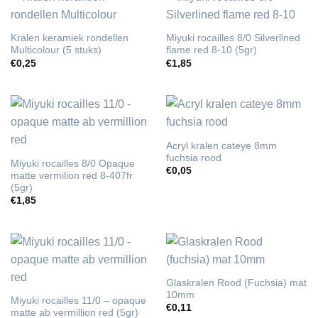
Kralen keramiek rondellen
Miyuki rocailles 8/0 Silverlined
Multicolour (5 stuks)
flame red 8-10 (5gr)
€
0,25
€
1,85
Acryl kralen cateye 8mm
fuchsia rood
Miyuki rocailles 8/0 Opaque
€
0,05
matte vermilion red 8-407fr
(5gr)
€
1,85
Glaskralen Rood (Fuchsia) mat
10mm
Miyuki rocailles 11/0 – opaque
€
0,11
matte ab vermillion red (5gr)