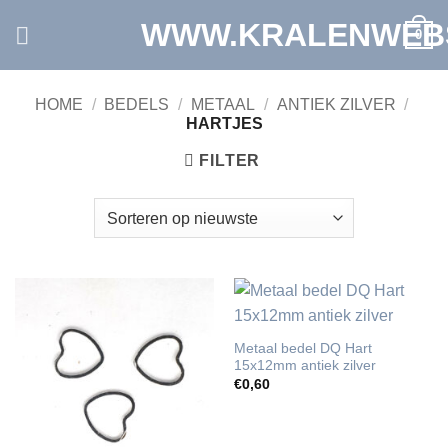
Ga
WWW.KRALENWEB
0
naar
inhoud
HOME
/
BEDELS
/
METAAL
/
ANTIEK ZILVER
/
HARTJES
FILTER
Metaal bedel DQ Hart
15x12mm antiek zilver
€
0,60