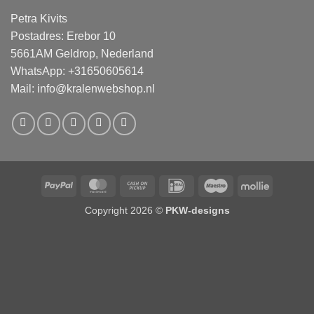
Petra Kivits
Postadres: Erebor 10
5661AM Geldrop, Nederland
WhatsApp: +31650605614
Mail:
info@kralenwebshop.nl
PayPal
MasterCard
Cash
IDeal
Maestro
Mollie
on
Copyright 2026 ©
PKW-designs
Pickup