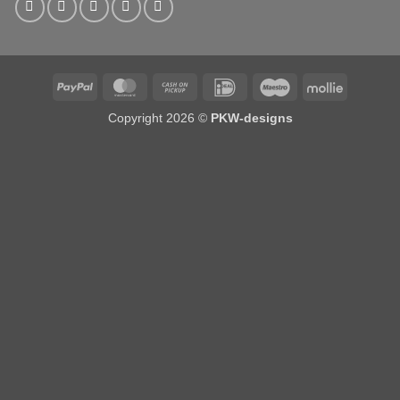
PayPal
MasterCard
Cash
IDeal
Maestro
Mollie
on
Copyright 2026 ©
PKW-designs
Pickup