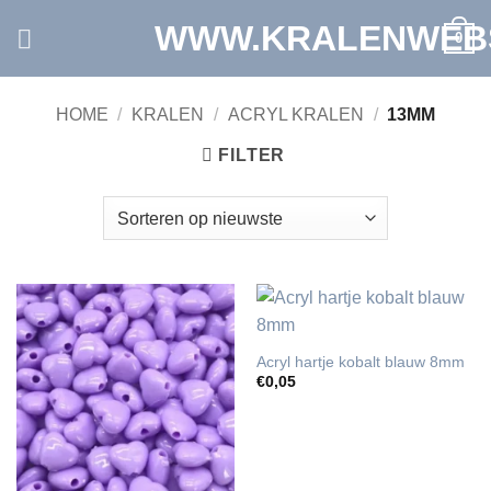
Ga
WWW.KRALENWEB
0
naar
inhoud
HOME
/
KRALEN
/
ACRYL KRALEN
/
13MM
FILTER
Acryl hartje kobalt blauw 8mm
€
0,05