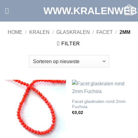
Ga
WWW.KRALENWEB
0
naar
inhoud
HOME
/
KRALEN
/
GLASKRALEN
/
FACET
/
2MM
FILTER
Facet glaskralen rond 2mm
Fuchsia
€
0,02