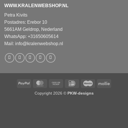
WWW.KRALENWEBSHOP.NL
Petra Kivits
Postadres: Erebor 10
5661AM Geldrop, Nederland
WhatsApp: +31650605614
Mail:
info@kralenwebshop.nl
PayPal
MasterCard
Cash
IDeal
Maestro
Mollie
on
Copyright 2026 ©
PKW-designs
Pickup