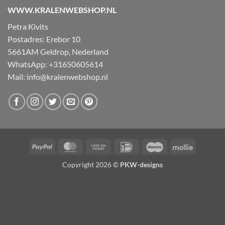
WWW.KRALENWEBSHOP.NL
Petra Kivits
Postadres: Erebor 10
5661AM Geldrop, Nederland
WhatsApp: +31650605614
Mail:
info@kralenwebshop.nl
PayPal
MasterCard
Cash
IDeal
Maestro
Mollie
on
Copyright 2026 ©
PKW-designs
Pickup