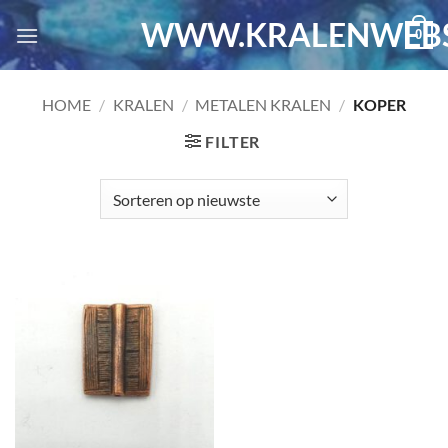
Ga
WWW.KRALENWEBS
0
naar
inhoud
HOME
/
KRALEN
/
METALEN KRALEN
/
KOPER
FILTER