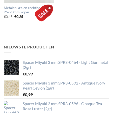
Metalen kralen rechthoek
25x20mm koper
Oorspronkelijke
Huidige
€
0,45
€
0,25
prijs
prijs
was:
is:
€0,45.
€0,25.
NIEUWSTE PRODUCTEN
Spacer Miyuki 3 mm SPR3-0464 - Light Gunmetal
(2gr)
€
0,99
Spacer Miyuki 3 mm SPR3-0592 - Antique Ivory
Pearl Ceylon (2gr)
€
0,99
Spacer Miyuki 3 mm SPR3-0596 - Opaque Tea
Rosa Luster (2gr)