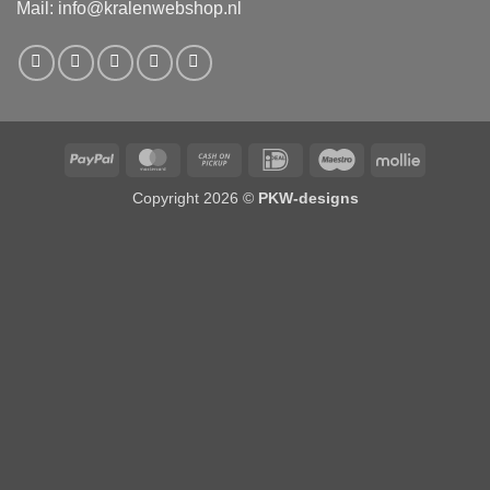
Mail:
info@kralenwebshop.nl
PayPal
MasterCard
Cash
IDeal
Maestro
Mollie
on
Copyright 2026 ©
PKW-designs
Pickup