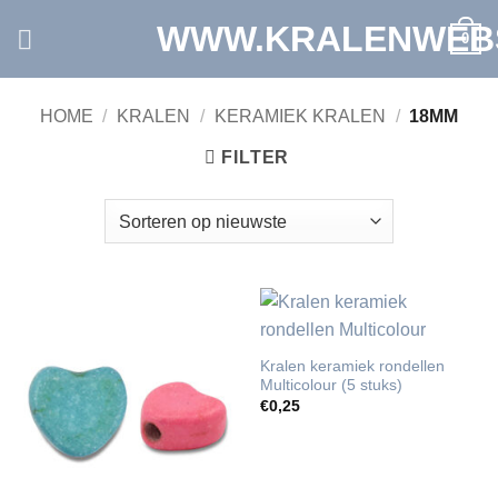
Ga
WWW.KRALENWEB
0
naar
inhoud
HOME
/
KRALEN
/
KERAMIEK KRALEN
/
18MM
FILTER
Kralen keramiek rondellen
Multicolour (5 stuks)
€
0,25