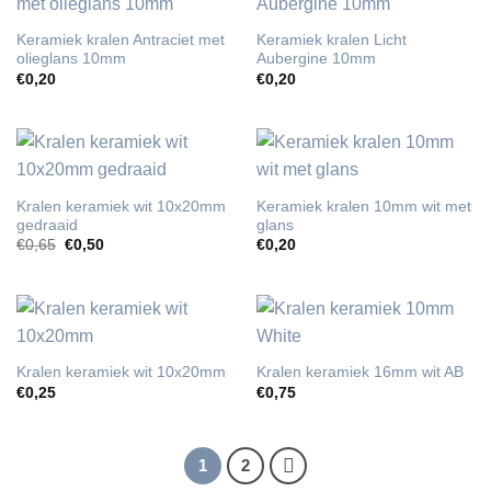
Keramiek kralen Antraciet met
Keramiek kralen Licht
olieglans 10mm
Aubergine 10mm
€
0,20
€
0,20
Kralen keramiek wit 10x20mm
Keramiek kralen 10mm wit met
gedraaid
glans
Oorspronkelijke
Huidige
€
0,65
€
0,50
€
0,20
prijs
prijs
was:
is:
€0,65.
€0,50.
Kralen keramiek wit 10x20mm
Kralen keramiek 16mm wit AB
€
0,25
€
0,75
1
2