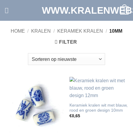
Ga
WWW.KRALENWEB
0
naar
inhoud
HOME
/
KRALEN
/
KERAMIEK KRALEN
/
10MM
FILTER
Keramiek kralen wit met blauw,
rood en groen design 10mm
€
0,65