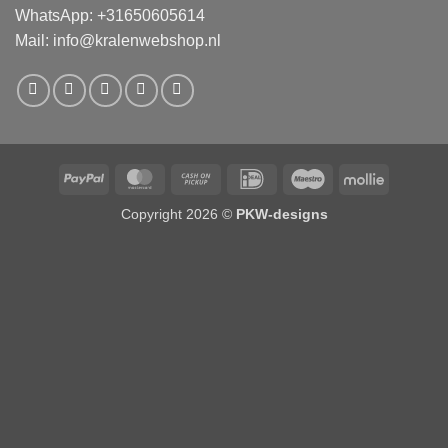
WhatsApp: +31650605614
Mail:
info@kralenwebshop.nl
PayPal
MasterCard
Cash
IDeal
Maestro
Mollie
on
Copyright 2026 ©
PKW-designs
Pickup