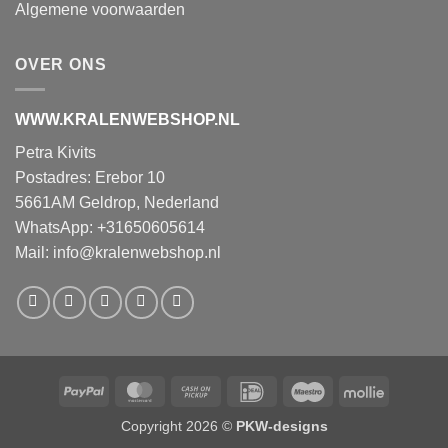
Algemene voorwaarden
OVER ONS
WWW.KRALENWEBSHOP.NL
Petra Kivits
Postadres: Erebor 10
5661AM Geldrop, Nederland
WhatsApp: +31650605614
Mail:
info@kralenwebshop.nl
PayPal
MasterCard
Cash
IDeal
Maestro
Mollie
on
Copyright 2026 ©
PKW-designs
Pickup