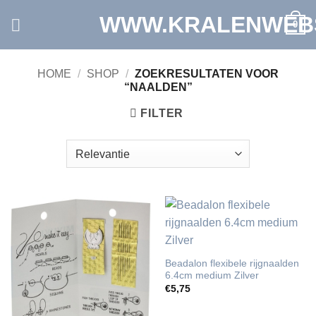
Ga
WWW.KRALENWEB
0
naar
inhoud
HOME
/
SHOP
/
ZOEKRESULTATEN VOOR
“NAALDEN”
FILTER
Beadalon flexibele rijgnaalden
6.4cm medium Zilver
€
5,75