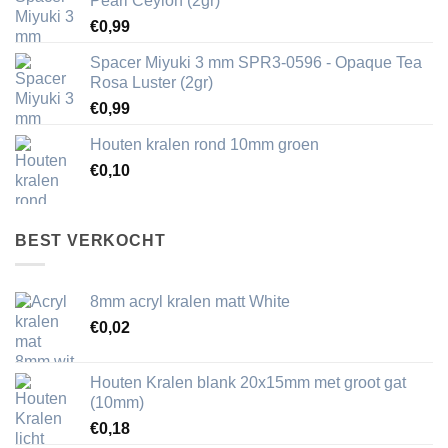
Pearl Ceylon (2gr)
€
0,99
Spacer Miyuki 3 mm SPR3-0596 - Opaque Tea
Rosa Luster (2gr)
€
0,99
Houten kralen rond 10mm groen
€
0,10
BEST VERKOCHT
8mm acryl kralen matt White
€
0,02
Houten Kralen blank 20x15mm met groot gat
(10mm)
€
0,18