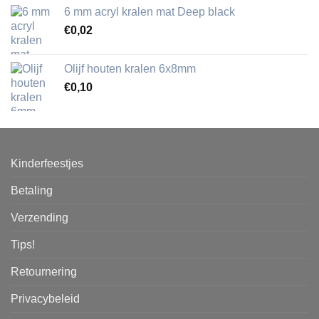
6 mm acryl kralen mat Deep black
€
0,02
Olijf houten kralen 6x8mm
€
0,10
Kinderfeestjes
Betaling
Verzending
Tips!
Retournering
Privacybeleid