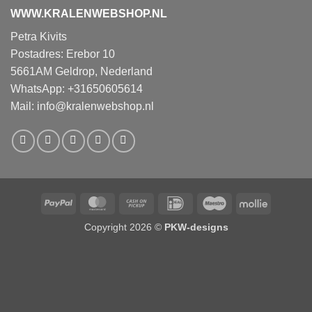
WWW.KRALENWEBSHOP.NL
Petra Kivits
Postadres: Erebor 10
5661AM Geldrop, Nederland
WhatsApp: +31650605614
Mail:
info@kralenwebshop.nl
PayPal
MasterCard
Cash
IDeal
Maestro
Mollie
on
Copyright 2026 ©
PKW-designs
Pickup