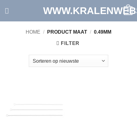
Ga
WWW.KRALENWEB
0
naar
inhoud
HOME
/
PRODUCT MAAT
/
0.49MM
FILTER