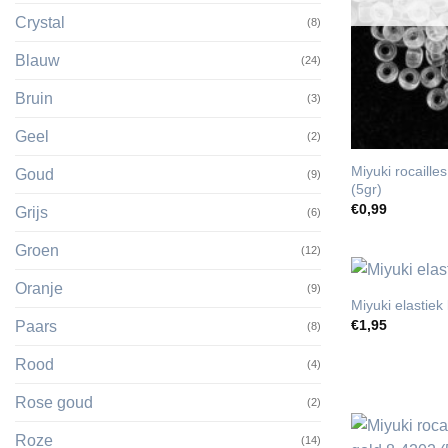
Crystal
(8)
Blauw
(24)
Bruin
(3)
Geel
(2)
Miyuki rocaille
Goud
(9)
(5gr)
€
0,99
Grijs
(6)
Groen
(12)
Oranje
(9)
Miyuki elastie
€
1,95
Paars
(8)
Rood
(4)
Rose goud
(2)
Roze
(14)