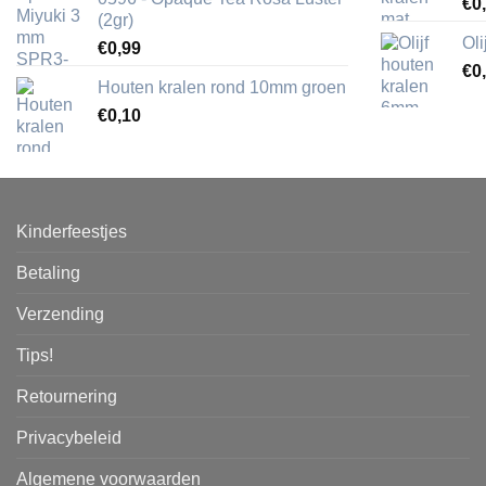
€
0
(2gr)
Ol
€
0,99
€
0
Houten kralen rond 10mm groen
€
0,10
Kinderfeestjes
Betaling
Verzending
Tips!
Retournering
Privacybeleid
Algemene voorwaarden