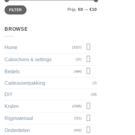
Min.
Max.
Prijs:
€0
—
€10
FILTER
prijs
prijs
BROWSE
Home
(3327)
Cabochons & settings
(37)
Bedels
(484)
Cadeauverpakking
(2)
DIY
(18)
Kralen
(2305)
Rijgmateriaal
(321)
Onderdelen
(442)