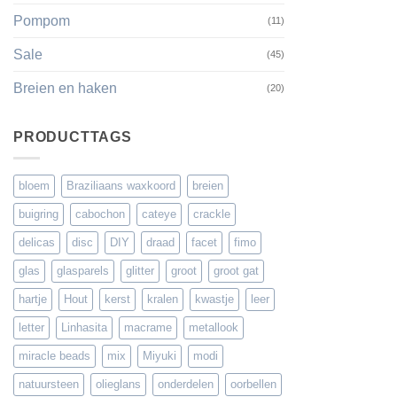
Pompom
(11)
Sale
(45)
Breien en haken
(20)
PRODUCTTAGS
bloem
Braziliaans waxkoord
breien
buigring
cabochon
cateye
crackle
delicas
disc
DIY
draad
facet
fimo
glas
glasparels
glitter
groot
groot gat
hartje
Hout
kerst
kralen
kwastje
leer
letter
Linhasita
macrame
metallook
miracle beads
mix
Miyuki
modi
natuursteen
olieglans
onderdelen
oorbellen