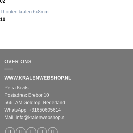
,02
ijf houten kralen 6x8mm
,10
OVER ONS
WWW.KRALENWEBSHOP.NL
Petra Kivits
Postadres: Erebor 10
5661AM Geldrop, Nederland
WhatsApp: +31650605614
Mail:
info@kralenwebshop.nl