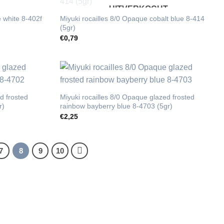
UITVERKOCHT
e white 8-402f
Miyuki rocailles 8/0 Opaque cobalt blue 8-414
(5gr)
€
0,79
d frosted
Miyuki rocailles 8/0 Opaque glazed frosted
r)
rainbow bayberry blue 8-4703 (5gr)
€
2,25
7
8
9
10