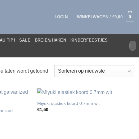
0
LOGIN
WINKELWAGEN /
€
0,00
AU TIP!
SALE
BREIEN/HAKEN
KINDERFEESTJES
Zoek
naar:
Gesorteerd
ultaten wordt getoond
op
nieuwste
Miyuki elastiek koord 0.7mm wit
€
1,50
vanized