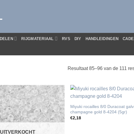
L
DELEN
RIJGMATERIAAL
RVS
DIY
HANDLEIDINGEN
CADE
Resultaat 85–96 van de 111 res
Miyuki rocailles 8/0 Duracoat gal
champagne gold 8-4204 (5gr)
€
2,18
UITVERKOCHT