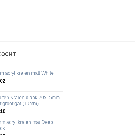
KOCHT
m acryl kralen matt White
,02
uten Kralen blank 20x15mm
t groot gat (10mm)
,18
mm acryl kralen mat Deep
ack