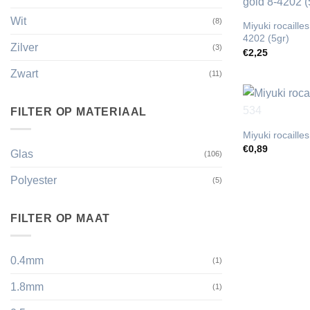
Wit
(8)
Miyuki rocaille
4202 (5gr)
Zilver
(3)
€
2,25
Zwart
(11)
FILTER OP MATERIAAL
Miyuki rocaille
€
0,89
Glas
(106)
Polyester
(5)
FILTER OP MAAT
0.4mm
(1)
1.8mm
(1)