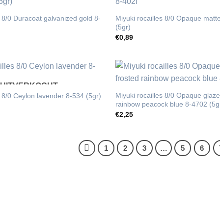
s 8/0 Duracoat galvanized gold 8-
Miyuki rocailles 8/0 Opaque matt
(5gr)
€
0,89
UITVERKOCHT
Miyuki rocailles 8/0 Opaque glaze
s 8/0 Ceylon lavender 8-534 (5gr)
rainbow peacock blue 8-4702 (5g
€
2,25
1
2
3
…
5
6