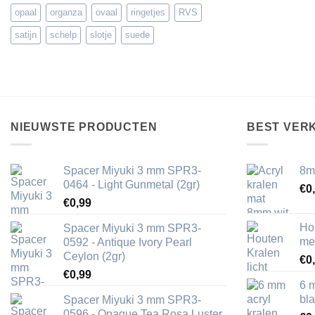
opaal
organza
ovaal
ringetjes
RVS
satijn
schelp
slotje
suede
NIEUWSTE PRODUCTEN
BEST VER
Spacer Miyuki 3 mm SPR3-
8m
0464 - Light Gunmetal (2gr)
€
0
€
0,99
Ho
Spacer Miyuki 3 mm SPR3-
me
0592 - Antique Ivory Pearl
Ceylon (2gr)
€
0
€
0,99
6 
bl
Spacer Miyuki 3 mm SPR3-
0596 - Opaque Tea Rosa Luster