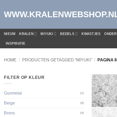
Ga
naar
WWW.KRALENWEBSHOP.N
inhoud
NIEUW
KRALEN
MIYUKI
BEDELS
KWASTJES
ONDER
INSPIRATIE
HOME
/
PRODUCTEN GETAGGED “MIYUKI”
/
PAGINA 8
FILTER OP KLEUR
Gunmetal
(1)
Beige
(4)
Brons
(4)