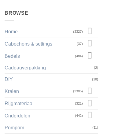
BROWSE
Home
(3327)
Cabochons & settings
(37)
Bedels
(484)
Cadeauverpakking
(2)
DIY
(18)
Kralen
(2305)
Rijgmateriaal
(321)
Onderdelen
(442)
Pompom
(11)