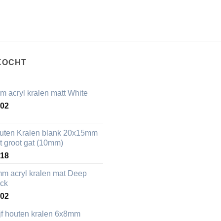
KOCHT
m acryl kralen matt White
,02
uten Kralen blank 20x15mm
t groot gat (10mm)
,18
mm acryl kralen mat Deep
ack
,02
ijf houten kralen 6x8mm