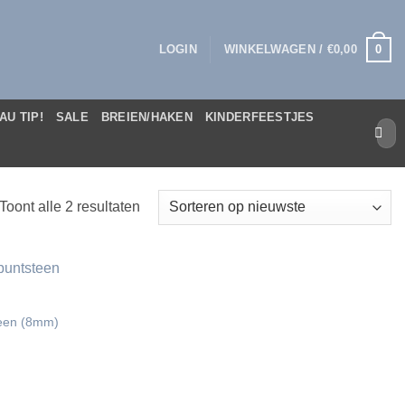
0
LOGIN
WINKELWAGEN /
€
0,00
AU TIP!
SALE
BREIEN/HAKEN
KINDERFEESTJES
Zoek
naar:
Gesorteerd
Toont alle 2 resultaten
op
nieuwste
teen (8mm)