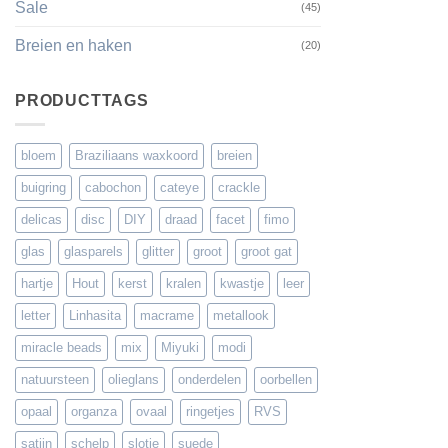
Sale
(45)
Breien en haken
(20)
PRODUCTTAGS
bloem
Braziliaans waxkoord
breien
buigring
cabochon
cateye
crackle
delicas
disc
DIY
draad
facet
fimo
glas
glasparels
glitter
groot
groot gat
hartje
Hout
kerst
kralen
kwastje
leer
letter
Linhasita
macrame
metallook
miracle beads
mix
Miyuki
modi
natuursteen
olieglans
onderdelen
oorbellen
opaal
organza
ovaal
ringetjes
RVS
satijn
schelp
slotje
suede