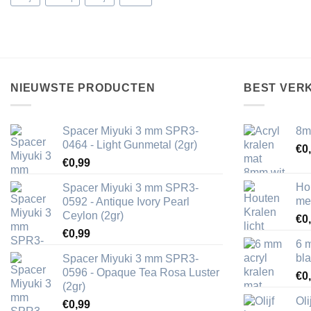
NIEUWSTE PRODUCTEN
BEST VER
Spacer Miyuki 3 mm SPR3-
8m
0464 - Light Gunmetal (2gr)
€
0
€
0,99
Ho
Spacer Miyuki 3 mm SPR3-
me
0592 - Antique Ivory Pearl
Ceylon (2gr)
€
0
€
0,99
6 
bl
Spacer Miyuki 3 mm SPR3-
0596 - Opaque Tea Rosa Luster
€
0
(2gr)
Ol
€
0,99