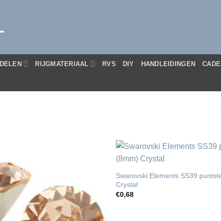
L
DELEN
RIJGMATERIAAL
RVS
DIY
HANDLEIDINGEN
CADE
Swarovski Elements SS39 punts
Crystal
€
0,68