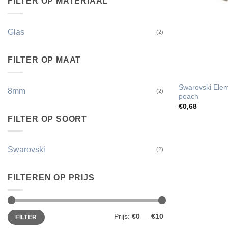
FILTER OP MATERIAAL
Glas
(2)
FILTER OP MAAT
Swarovski Ele
8mm
(2)
peach
€
0,68
FILTER OP SOORT
Swarovski
(2)
FILTEREN OP PRIJS
Min.
Max.
Prijs:
€0
—
€10
FILTER
prijs
prijs