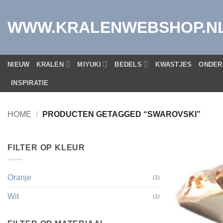
Ga
naar
WWW.KRALENWEBSHOP.N
inhoud
NIEUW
KRALEN
MIYUKI
BEDELS
KWASTJES
ONDER
INSPIRATIE
HOME
/
PRODUCTEN GETAGGED “SWAROVSKI”
FILTER OP KLEUR
Oranje
(1)
Wit
(1)